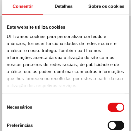
Consentir
Detalhes
Sobre os cookies
Este website utiliza cookies
Últimas notícias:
Utilizamos cookies para personalizar conteúdo e
anúncios, fornecer funcionalidades de redes sociais e
analisar o nosso tráfego. Também partilhamos
informações acerca da sua utilização do site com os
MÉXICO: ASSEMBLEIA PLENÁRIA DA OCD
nossos parceiros de redes sociais, de publicidade e de
análise, que as podem combinar com outras informações
que lhes forneceu ou recolhidas por estes a partir da sua
utilização dos respetivos serviços.
Seleção
Necessários
de
consentimento
Preferências