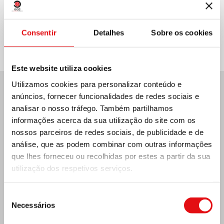
Compartilhar no:
Consentir
Detalhes
Sobre os cookies
Este website utiliza cookies
Utilizamos cookies para personalizar conteúdo e
anúncios, fornecer funcionalidades de redes sociais e
Últimas notícias:
analisar o nosso tráfego. Também partilhamos
informações acerca da sua utilização do site com os
nossos parceiros de redes sociais, de publicidade e de
análise, que as podem combinar com outras informações
MÉXICO: ASSEMBLEIA PLENÁRIA DA OCD
que lhes forneceu ou recolhidas por estes a partir da sua
utilização dos respetivos serviços.
Seleção
Necessários
de
consentimento