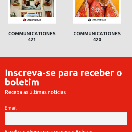
COMMUNICATIONES
COMMUNICATIONES
421
420
Inscreva-se para receber o
boletim
Receba as últimas notícias
Email
Escolha o idioma para receber o Boletim