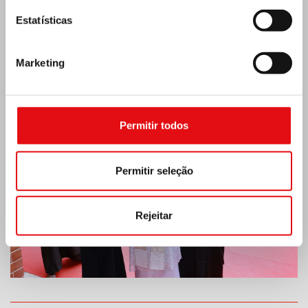
Estatísticas
Marketing
Índia: Bênção e inauguração do museu Lumen
Carmeli
Permitir todos
Permitir seleção
Rejeitar