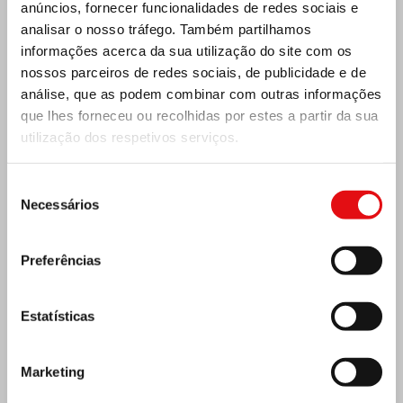
anúncios, fornecer funcionalidades de redes sociais e
analisar o nosso tráfego. Também partilhamos
informações acerca da sua utilização do site com os
nossos parceiros de redes sociais, de publicidade e de
análise, que as podem combinar com outras informações
que lhes forneceu ou recolhidas por estes a partir da sua
utilização dos respetivos serviços.
Seleção
Costa do Marfim: Duplo Jubileu de Prata
Necessários
de
consentimento
Preferências
Estatísticas
Marketing