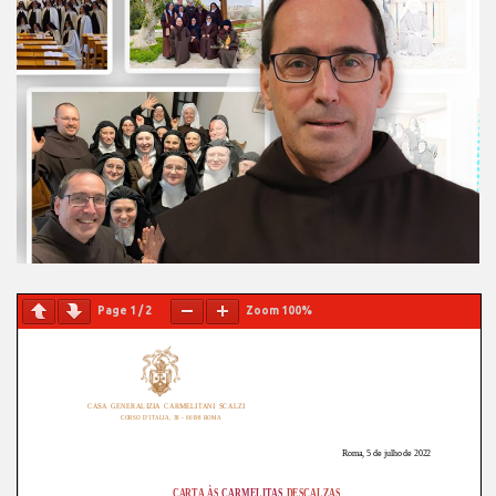
Page
1
/
2
Zoom
100%