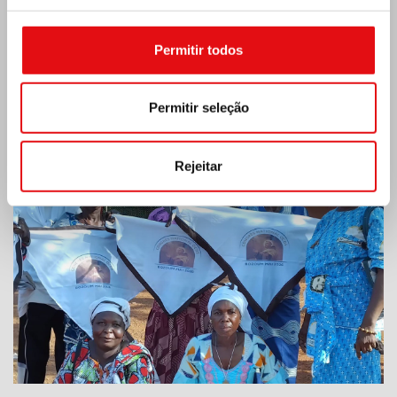
Permitir todos
Permitir seleção
REPÚBLICA CENTRO-AFRICANA: 6.º
CONGRESSO NACIONAL DA OCDS
Rejeitar