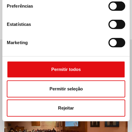
Preferências
Compartilhar no:
Estatísticas
Marketing
Últimas notícias:
Permitir todos
MÉXICO: ASSEMBLEIA PLENÁRIA DA OCD
Permitir seleção
Rejeitar