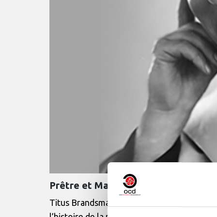
Prêtre et Martyr — Mémoire faculta
Titus Brandsma, hollandais, carme de « l’An
l’histoire de la mystique et la philosophie à