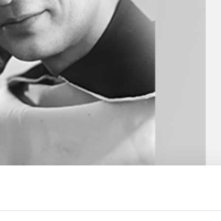
tive
cienne Observance », est né en 1881. Il enseigna
 l’université de Nimègue et traduisit une partie des