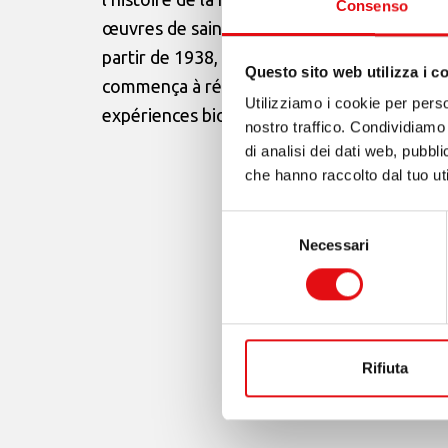
Consenso
œuvres de sainte Thérèse de Jésus. Pour rép
partir de 1938, combattit les thèses du naz
Questo sito web utilizza i c
commença à rédiger une biographie de saint
Utilizziamo i cookie per perso
expériences biochimiques », il mourut le 26 
nostro traffico. Condividiamo 
di analisi dei dati web, pubbl
che hanno raccolto dal tuo uti
Selezione
Necessari
del
consenso
Rifiuta