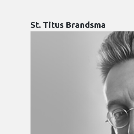
St.
Titus
St. Titus Brandsma
Brandsma