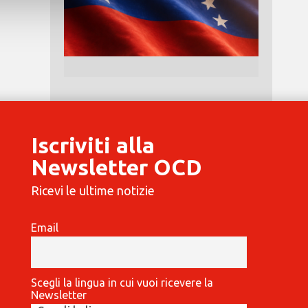
Iscriviti alla
Newsletter OCD
Ricevi le ultime notizie
Email
Scegli la lingua in cui vuoi ricevere la
Newsletter