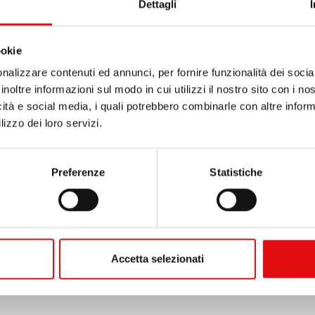
Dettagli
andre son enseignement, il devint journaliste et, à
isme. Arrêté et déporté au camp de Dachau, il
ookie
e Thérèse. Après avoir été soumis à des «
nalizzare contenuti ed annunci, per fornire funzionalità dei socia
juillet 1942 par injection d’un poison mortel.
inoltre informazioni sul modo in cui utilizzi il nostro sito con i n
icità e social media, i quali potrebbero combinarle con altre inform
lizzo dei loro servizi.
Stampa
Mostra
Preferenze
Statistiche
Accetta selezionati