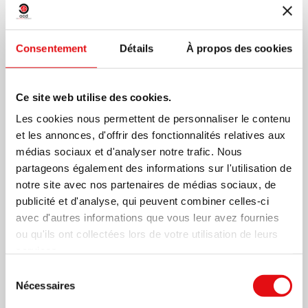
jeunes, victimes de maladies tropicales après
seulement quelques mois. Leurs corps reposent
Consentement
Détails
À propos des cookies
dans ce cimetière, mais leurs noms sont maintenant
effacés sur leurs tombes blanches couvertes de
Ce site web utilise des cookies.
chaux, avec leurs croix en béton.
Les cookies nous permettent de personnaliser le contenu
et les annonces, d'offrir des fonctionnalités relatives aux
En pensant à ces héros d’autrefois, je regarde mes
médias sociaux et d'analyser notre trafic. Nous
partageons également des informations sur l'utilisation de
jeunes confrères. Les héros
aujourd’hui
sous terre
notre site avec nos partenaires de médias sociaux, de
n’auraient pas osé imaginer qu’une moisson si
publicité et d'analyse, qui peuvent combiner celles-ci
avec d'autres informations que vous leur avez fournies
abondante serait attachée un jour à leur dur labeur.
ou qu'ils ont collectées lors de votre utilisation de leurs
Les «pas encore héros» sur la terre ne réalisent pas
services.
Sélection
bien non plus qu’ils sont le fruit de cette semence
Nécessaires
du
qui, tombée sur le sol, peut-être à leur âge, est
consentement