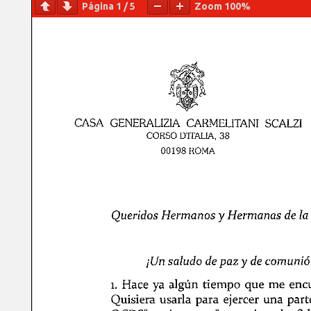
Página
1
/
5
Zoom
100%