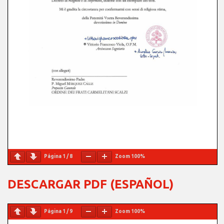
Página
1
/
8
Zoom
100%
DESCARGAR PDF (ESPAÑOL)
Página
1
/
9
Zoom
100%