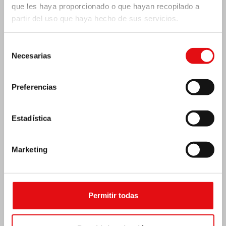
que les haya proporcionado o que hayan recopilado a
partir del uso que haya hecho de sus servicios.
India: Bendición e inauguración del «Lumen
Carmeli»
Selección
Necesarias
de
consentimiento
Preferencias
Estadística
Marketing
Permitir todas
Costa de Marfil: Doble jubileo de plata