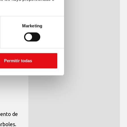
os y
Marketing
s
Permitir todas
los rusos
mento de
árboles.