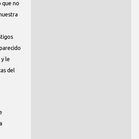
o que no
 nuestra
stigos
aparecido
y le
as del
e
a