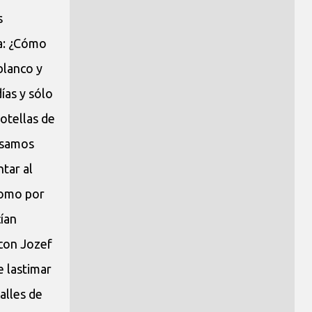
s
ta: ¿Cómo
blanco y
ías y sólo
botellas de
Pisamos
tar al
 como por
ían
 con Jozef
e lastimar
alles de