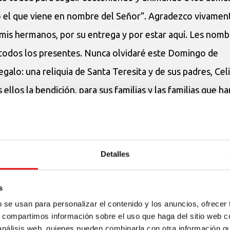
 el que viene en nombre del Señor”. Agradezco vivamen
 mis hermanos, por su entrega y por estar aquí. Les nomb
e todos los presentes. Nunca olvidaré este Domingo de
alo: una reliquia de Santa Teresita y de sus padres, Celia
los la bendición, para sus familias y las familias que ha
esita ilumine la noche de nuestros días y para que Maria
a del sepulcro vacío, la plenitud de la misericordia. Celeb
Detalles
 y su sonrisa. Todos expresan el saludo de Pascua en ucr
s
b se usan para personalizar el contenido y los anuncios, ofrecer
 De hecho, hoy haremos la siguiente comida cerca de la
s, compartimos información sobre el uso que haga del sitio web 
 análisis web, quienes pueden combinarla con otra información q