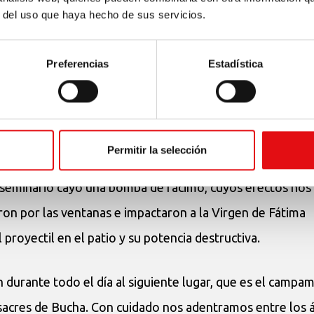
r del uso que haya hecho de sus servicios.
dan (amigo voluntario) y yo, a lugares muy significativ
Preferencias
Estadística
iev (Worzel), que está en un bosque, en el campo, a unos
padre Ruslan, joven, delgado, con sotana y polar, y alguno
Permitir la selección
humanitaria a las familias. El seminario fue saqueado por 
el seminario cayó una bomba de racimo, cuyos efectos nos
ron por las ventanas e impactaron a la Virgen de Fátima
royectil en el patio y su potencia destructiva.
 durante todo el día al siguiente lugar, que es el campa
asacres de Bucha. Con cuidado nos adentramos entre los 