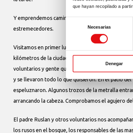
que hayan recopilado a parti
Y emprendemos camino Benedict, Jozef, Maciej, Bog
Selección
Necesarias
de
estremecedores.
consentimiento
Visitamos en primer lugar el seminario mayor de K
kilómetros de la ciudad, y nos recibe el rector, el 
Denegar
voluntarios y gente que trabaja con él en la ayuda 
y se llevaron todo lo que quisieron. En el patio d
espeluznaron. Algunos trozos de la metralla entra
arrancando la cabeza. Comprobamos el agujero del p
El padre Ruslan y otros voluntarios nos acompañan
los rusos en el bosque, los responsables de las m