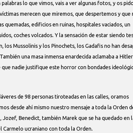
palabras lo que vimos, vais a ver algunas fotos, y os pid
 las víctimas merecen que miremos, que despertemos y que
s quemadas, edificios en ruinas, hospitales vaciados, un
dos, coches volcados. Y la sensación de estar siendo te
lin, los Mussolinis y los Pinochets, los Gadafis no han des
 También una masa inmensa enardecida aclamaba a Hitler 
 que nadie justifique este horror con bondades ideológic
áveres de 98 personas tiroteadas en las calles, oramos
iamos desde ahí mismo nuestro mensaje a toda la Orden d
al, Jozef, Benedict, también Marek que se ha quedado en l
l Carmelo ucraniano con toda la Orden.