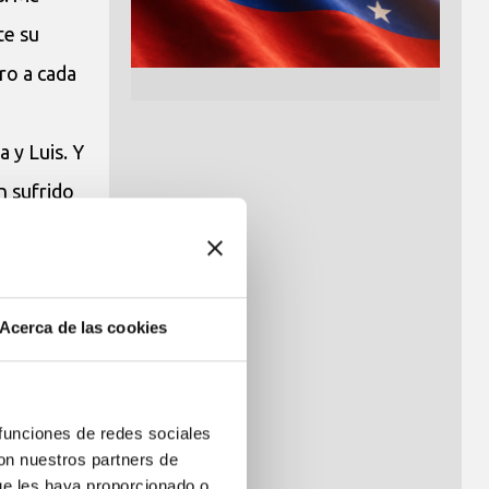
te su
ro a cada
 y Luis. Y
n sufrido
m nos
ran con
Acerca de las cookies
aniano.
 funciones de redes sociales
s seis de
con nuestros partners de
ue les haya proporcionado o