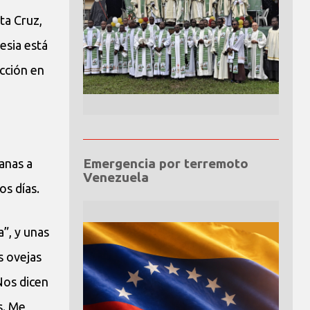
ta Cruz,
esia está
ección en
Emergencia por terremoto
anas a
Venezuela
os días.
a”, y unas
s ovejas
Nos dicen
s. Me