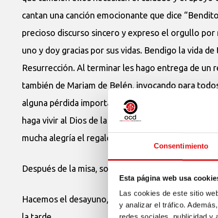
cantan una canción emocionante que dice “Bendito
precioso discurso sincero y expreso el orgullo por
uno y doy gracias por sus vidas. Bendigo la vida d
Resurrección. Al terminar les hago entrega de un reg
también de Mariam de Belén, invocando para todos el
alguna pérdida importante estos días, para que Ter
haga vivir al Dios de la vida en la humildad y la nad
mucha alegría el regalo.
Consentimiento
Después de la misa, soy bendecido con sus abrazos
Esta página web usa cookie
Las cookies de este sitio we
Hacemos el desayuno, que es aquí como una comida.
y analizar el tráfico. Ademá
la tarde.
redes sociales, publicidad y