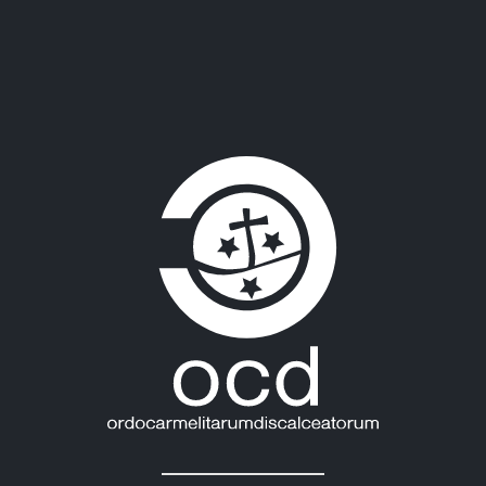
Diese Webseite verwendet Cookies
Wir verwenden Cookies, um Inhalte und Anzeigen zu
personalisieren, Funktionen für soziale Medien anbieten
zu können und die Zugriffe auf unsere Website zu
analysieren. Außerdem geben wir Informationen zu Ihrer
Verwendung unserer Website an unsere Partner für
Teilen auf:
soziale Medien, Werbung und Analysen weiter. Unsere
Partner führen diese Informationen möglicherweise mit
weiteren Daten zusammen, die Sie ihnen bereitgestellt
haben oder die sie im Rahmen Ihrer Nutzung der Dienste
gesammelt haben.
Einwilligungsauswahl
Notwendig
Neuesten Nachrichten:
Präferenzen
Statistiken
MEXIKO: OCD-PLENARVERSAMMLUNG