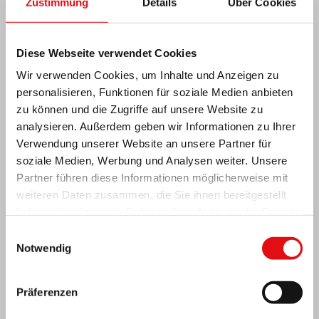
Zustimmung
Details
Über Cookies
Neuesten Nachrichten:
Diese Webseite verwendet Cookies
Wir verwenden Cookies, um Inhalte und Anzeigen zu
personalisieren, Funktionen für soziale Medien anbieten
zu können und die Zugriffe auf unsere Website zu
MEXIKO: OCD-PLENARVERSAMMLUNG
analysieren. Außerdem geben wir Informationen zu Ihrer
Verwendung unserer Website an unsere Partner für
soziale Medien, Werbung und Analysen weiter. Unsere
Partner führen diese Informationen möglicherweise mit
weiteren Daten zusammen, die Sie ihnen bereitgestellt
haben oder die sie im Rahmen Ihrer Nutzung der Dienste
gesammelt haben.
Einwilligungsauswahl
Notwendig
Präferenzen