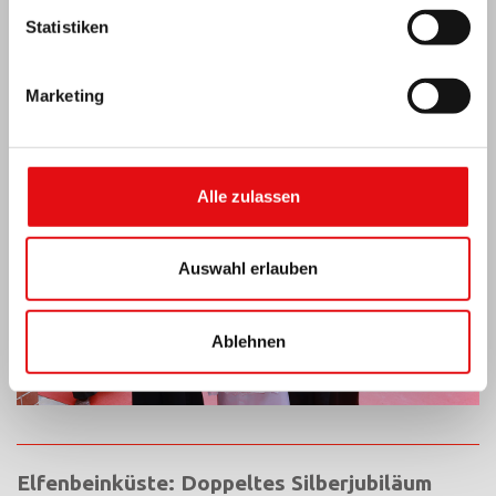
Statistiken
Indien: Segnung und Einweihung des „Lumen
Carmeli“
Marketing
Alle zulassen
Auswahl erlauben
Ablehnen
Elfenbeinküste: Doppeltes Silberjubiläum