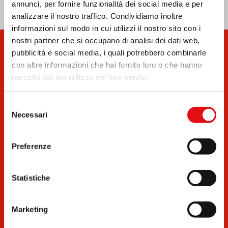
annunci, per fornire funzionalità dei social media e per
analizzare il nostro traffico. Condividiamo inoltre
informazioni sul modo in cui utilizzi il nostro sito con i
nostri partner che si occupano di analisi dei dati web,
Iscriviti alla Newsletter
pubblicità e social media, i quali potrebbero combinarle
con altre informazioni che hai fornito loro o che hanno
OCD
raccolto dal tuo utilizzo dei loro servizi.
Ricevi le ultime notizie
Selezione
Necessari
del
Email
consenso
Preferenze
Scegli la lingua in cui vuoi ricevere la Newsletter
Statistiche
Letta l'Informativa Privacy
si conferma di voler
ricevere la newsletter del nostro sito. Potrai
Marketing
disiscriverti in qualsiasi momento grazie al link