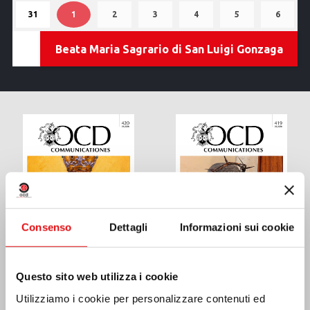
2026
2026
2026
2026
2026
2026
2026
Agosto
Agosto
evento)
Agosto
evento)
Agosto
Agosto
Agosto
Agost
31
31
1
1
(1
2
2
3
3
4
4
5
5
6
6
2026
2026
2026
2026
2026
2026
2026
Agosto
Settembre
evento)
Settembre
Settembre
Settembre
Settembre
Settem
Beata Maria Sagrario di San Luigi Gonzaga
2026
2026
2026
2026
2026
2026
2026
Consenso
Dettagli
Informazioni sui cookie
Questo sito web utilizza i cookie
COMMUNICATIONES
COMMUNICATIONES
Utilizziamo i cookie per personalizzare contenuti ed
419
418