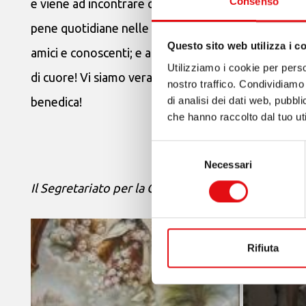
Consenso
e viene ad incontrare coloro che non possono celebra
pene quotidiane nelle vostre preghiere; a tutti voi 
Questo sito web utilizza i c
amici e conoscenti; e a tutti voi che contribuite fin
Utilizziamo i cookie per perso
di cuore! Vi siamo veramente grati. Senza di voi no
nostro traffico. Condividiamo 
di analisi dei dati web, pubbl
benedica!
che hanno raccolto dal tuo uti
Selezione
Necessari
del
consenso
Il Segretariato per la Cooperazione Missionaria 
Rifiuta