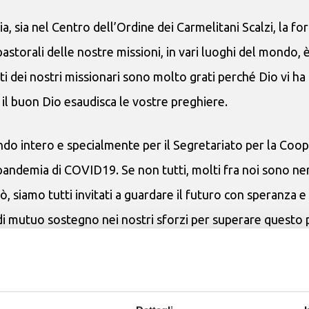
, sia nel Centro dell’Ordine dei Carmelitani Scalzi, la for
pastorali delle nostre missioni, in vari luoghi del mondo,
lti dei nostri missionari sono molto grati perché Dio vi h
il buon Dio esaudisca le vostre preghiere.
ndo intero e specialmente per il Segretariato per la Coo
 pandemia di COVID19. Se non tutti, molti fra noi sono ner
, siamo tutti invitati a guardare il futuro con speranza e
i mutuo sostegno nei nostri sforzi per superare questo
to in cui l’Emmanuele, il più grande dono di Dio all’umani