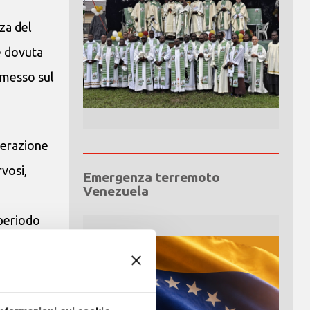
za del
 è dovuta
a messo sul
perazione
vosi,
Emergenza terremoto
Venezuela
 periodo
tà, nasce