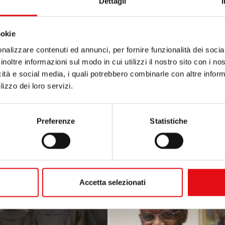
Dettagli
re il Natale! A tutti voi che portate i nostri missionari 
che fate conoscere le necessità missionarie tra le vostre 
ookie
anziariamente a sostenere i nostri progetti missionari: vi 
nalizzare contenuti ed annunci, per fornire funzionalità dei socia
n possiamo fare nulla, ma con voi possiamo fare tutto. Ch
inoltre informazioni sul modo in cui utilizzi il nostro sito con i n
icità e social media, i quali potrebbero combinarle con altre inform
lizzo dei loro servizi.
Preferenze
Statistiche
OCD
Accetta selezionati