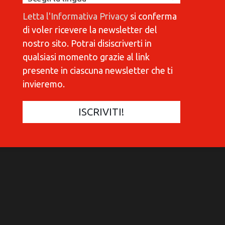
Letta l'Informativa Privacy
si conferma
di voler ricevere la newsletter del
nostro sito. Potrai disiscriverti in
qualsiasi momento grazie al link
presente in ciascuna newsletter che ti
invieremo.
COMMUNICATIONES 420
COMMUNICATIONES 420
C
C