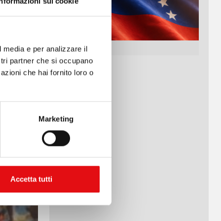
Informazioni sui cookie
e le loro
famiglie,
ringrazio
l media e per analizzare il
e Dio vi
ostri partner che si occupano
azioni che hai fornito loro o
Marketing
Accetta tutti