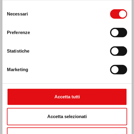
Selezione
MESSICO: ASSEMBLEA PLENARIA OCD
Necessari
del
consenso
Preferenze
Statistiche
Marketing
Accetta tutti
Accetta selezionati
India: Benedizione e inaugurazione del
“Lumen Carmeli”