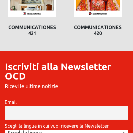
COMMUNICATIONES
COMMUNICATIONES
COMMUNICATIONES
COMMUNICATI
421
420
420
419
Iscriviti alla Newsletter
OCD
Ricevi le ultime notizie
Email
Scegli la lingua in cui vuoi ricevere la Newsletter